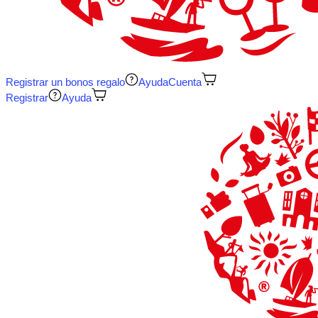
Registrar un bonos regalo
Ayuda
Cuenta
Registrar
Ayuda